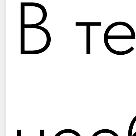
В т
нео