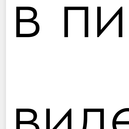
в п
вид